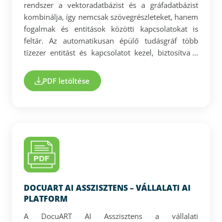
rendszer a vektoradatbázist és a gráfadatbázist
kombinálja, így nemcsak szövegrészleteket, hanem
fogalmak és entitások közötti kapcsolatokat is
feltár. Az automatikusan épülő tudásgráf több
tízezer entitást és kapcsolatot kezel, biztosítva a
komplex kérdések pontos megválaszolását. A
fejlett dokumentumfeldolgozás strukturáltan
PDF letöltése
értelmezi a fejezeteket, táblázatokat és
diagramokat is. A válaszok átlagosan ~28
másodperc alatt érkeznek, forráshivatkozással és
konzisztens feldolgozással. A platform
modellfüggetlen, skálázható és teljesen zárt
adatkezelést biztosít, így nagyvállalati
környezetben is biztonságosan alkalmazható.
DOCUART AI ASSZISZTENS – VÁLLALATI AI
PLATFORM
A DocuART AI Asszisztens a vállalati