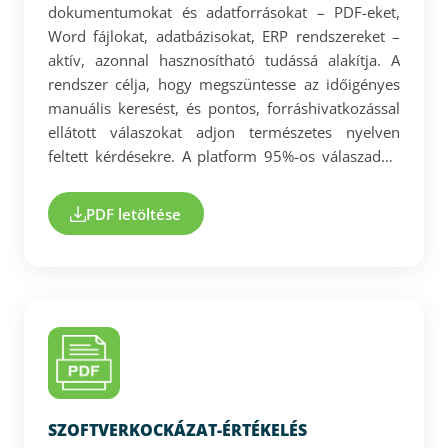
dokumentumokat és adatforrásokat – PDF-eket,
Word fájlokat, adatbázisokat, ERP rendszereket –
aktív, azonnal hasznosítható tudássá alakítja. A
rendszer célja, hogy megszüntesse az időigényes
manuális keresést, és pontos, forráshivatkozással
ellátott válaszokat adjon természetes nyelven
feltett kérdésekre. A platform 95%-os válaszadási
pontossággal működik, jelentősen meghaladva a
piaci átlagot. A megoldás zárt, biztonságos
PDF letöltése
környezetben fut, így az érzékeny vállalati adatok
nem kerülnek ki harmadik félhez. A DocuART nem
dobozos termék, hanem projektalapú, egyedileg
testreszabott implementáció. Célja, hogy a vállalati
tudást strukturált, ellenőrizhető és üzletileg
hasznosítható formában tegye elérhetővé.
SZOFTVERKOCKÁZAT-ÉRTÉKELÉS