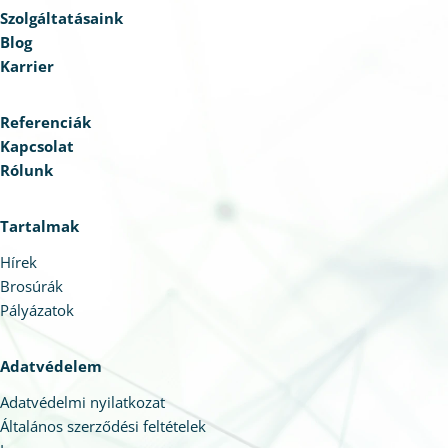
döntéshozatalt, és miként járul hozzá egy
Szolgáltatásaink
stabilabb, átláthatóbb és hosszú távon
Blog
fenntartható szoftveres működés kialakításához.
Karrier
Referenciák
Kapcsolat
Rólunk
Tartalmak
Hírek
Brosúrák
Pályázatok
Adatvédelem
Adatvédelmi nyilatkozat
Általános szerződési feltételek