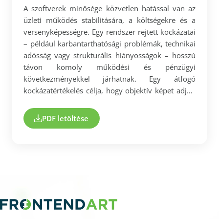
A szoftverek minősége közvetlen hatással van az
üzleti működés stabilitására, a költségekre és a
versenyképességre. Egy rendszer rejtett kockázatai
– például karbantarthatósági problémák, technikai
adósság vagy strukturális hiányosságok – hosszú
távon komoly működési és pénzügyi
következményekkel járhatnak. Egy átfogó
kockázatértékelés célja, hogy objektív képet adjon
a forráskód állapotáról, és azonosítsa azokat a
területeket, amelyek beavatkozást igényelnek,
PDF letöltése
különös tekintettel: - a legkritikusabb és
legnagyobb üzleti kockázatot jelentő
komponensekre, - a karbantarthatóságot és
továbbfejleszthetőséget befolyásoló tényezőkre, - a
költség- és időbeli kockázatot hordozó szerkezeti
problémákra. Ebben a dokumentumban
bemutatjuk, hogyan segíti a Software Risk
Assessment szolgáltatás a vezetői és technikai