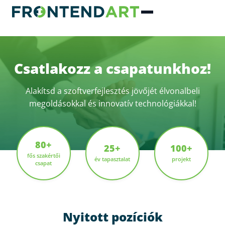
Csatlakozz a csapatunkhoz!
Alakítsd a szoftverfejlesztés jövőjét élvonalbeli
megoldásokkal és innovatív technológiákkal!
80+
25+
100+
fős szakértői
év tapasztalat
projekt
csapat
Nyitott pozíciók