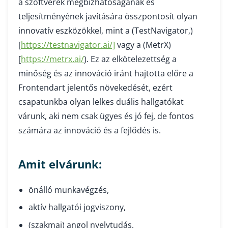
a szoftverek megbízhatóságának és
teljesítményének javítására összpontosít olyan
innovatív eszközökkel, mint a (TestNavigator,)
[
https://testnavigator.ai/]
vagy a (MetrX)
[
https://metrx.ai/
). Ez az elkötelezettség a
minőség és az innováció iránt hajtotta előre a
Frontendart jelentős növekedését, ezért
csapatunkba olyan lelkes duális hallgatókat
várunk, aki nem csak ügyes és jó fej, de fontos
számára az innováció és a fejlődés is.
Amit elvárunk:
önálló munkavégzés,
aktív hallgatói jogviszony,
(szakmai) angol nyelvtudás,