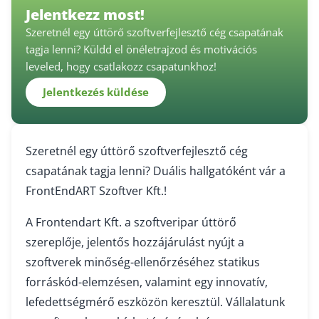
Jelentkezz most!
Szeretnél egy úttörő szoftverfejlesztő cég csapatának
tagja lenni? Küldd el önéletrajzod és motivációs
leveled, hogy csatlakozz csapatunkhoz!
Jelentkezés küldése
Szeretnél egy úttörő szoftverfejlesztő cég
csapatának tagja lenni? Duális hallgatóként vár a
FrontEndART Szoftver Kft.!
A Frontendart Kft. a szoftveripar úttörő
szereplője, jelentős hozzájárulást nyújt a
szoftverek minőség-ellenőrzéséhez statikus
forráskód-elemzésen, valamint egy innovatív,
lefedettségmérő eszközön keresztül. Vállalatunk