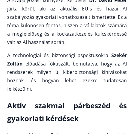
A szabályozási környezet kérdését
Dr. Dávid Péter
járta körül, aki az aktuális EU-s és hazai AI
szabályozás gyakorlati vonatkozásait ismertette. Ez a
téma különösen fontos, hiszen a vállalatok számára
a megfelelőség és a kockázatkezelés kulcskérdéssé
vált az AI használat során.
A technológiai és biztonsági aspektusokra
Szekér
Zoltán
előadása fókuszált, bemutatva, hogy az AI
rendszerek milyen új kiberbiztonsági kihívásokat
hoznak, és hogyan lehet ezekre tudatosan
felkészülni.
Aktív szakmai párbeszéd és
gyakorlati kérdések