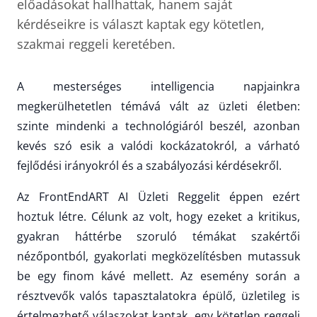
előadásokat hallhattak, hanem saját
kérdéseikre is választ kaptak egy kötetlen,
szakmai reggeli keretében.
A mesterséges intelligencia napjainkra
megkerülhetetlen témává vált az üzleti életben:
szinte mindenki a technológiáról beszél, azonban
kevés szó esik a valódi kockázatokról, a várható
fejlődési irányokról és a szabályozási kérdésekről.
Az FrontEndART AI Üzleti Reggelit éppen ezért
hoztuk létre. Célunk az volt, hogy ezeket a kritikus,
gyakran háttérbe szoruló témákat szakértői
nézőpontból, gyakorlati megközelítésben mutassuk
be egy finom kávé mellett. Az esemény során a
résztvevők valós tapasztalatokra épülő, üzletileg is
értelmezhető válaszokat kaptak, egy kötetlen reggeli