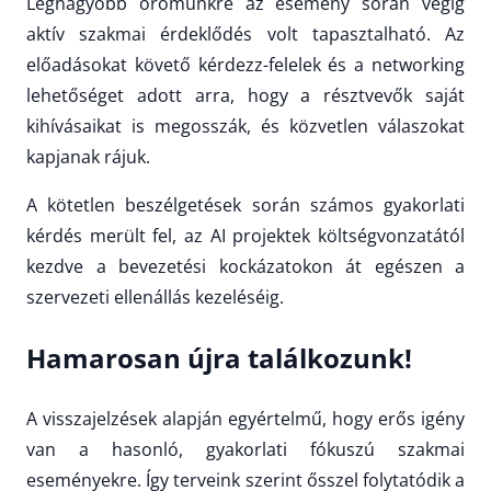
Legnagyobb örömünkre az esemény során végig
aktív szakmai érdeklődés volt tapasztalható. Az
előadásokat követő kérdezz-felelek és a networking
lehetőséget adott arra, hogy a résztvevők saját
kihívásaikat is megosszák, és közvetlen válaszokat
kapjanak rájuk.
A kötetlen beszélgetések során számos gyakorlati
kérdés merült fel, az AI projektek költségvonzatától
kezdve a bevezetési kockázatokon át egészen a
szervezeti ellenállás kezeléséig.
Hamarosan újra találkozunk!
A visszajelzések alapján egyértelmű, hogy erős igény
van a hasonló, gyakorlati fókuszú szakmai
eseményekre. Így terveink szerint ősszel folytatódik a